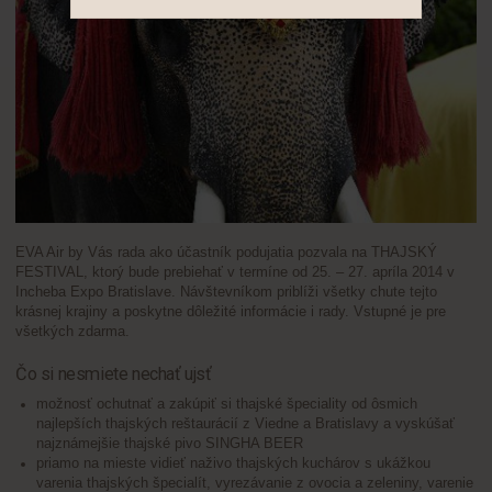
EVA Air by Vás rada ako účastník podujatia pozvala na THAJSKÝ
FESTIVAL, ktorý bude prebiehať v termíne od 25. – 27. apríla 2014 v
Incheba Expo Bratislave. Návštevníkom priblíži všetky chute tejto
krásnej krajiny a poskytne dôležité informácie i rady. Vstupné je pre
všetkých zdarma.
Čo si nesmiete nechať ujsť
možnosť ochutnať a zakúpiť si thajské špeciality od ôsmich
najlepších thajských reštaurácií z Viedne a Bratislavy a vyskúšať
najznámejšie thajské pivo SINGHA BEER
priamo na mieste vidieť naživo thajských kuchárov s ukážkou
varenia thajských špecialít, vyrezávanie z ovocia a zeleniny, varenie