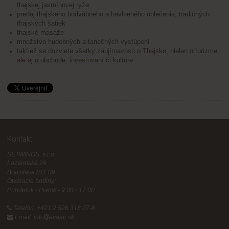
thajskej jasmínovej ryže
predaj thajského hodvábneho a bavlneného oblečenia, tradičných
thajských šatiek
thajské masáže
množstvo hudobných a tanečných vystúpení
taktiež sa dozviete všetky zaujímavosti o Thajsku, nielen o turizme,
ale aj o obchode, investovaní či kultúre
Kontakt
SETWINGS, s.r.o.
Lazaretská 29
Bratislava 811 09
Otváracie hodiny:
Pondelok - Piatok - 9:00 - 17:00
Telefón: +421 2 526 318 07-8
Email: info
evaair.sk