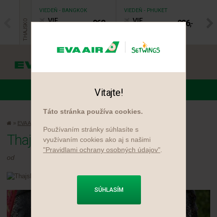
VIEDEŇ - BANGKOK
VIEDEŇ - PHUKET
VIE
VIE
VIE
862
,-
986
,-
THAJSKO
€
€
BKK
HKT
Vitajte!
MENU
Táto stránka používa cookies.
»
EVA Air
»
Novinky
»
Thajský festival
Používaním stránky súhlasíte s
Thajský festival
využívaním cookies ako aj s našimi
"Pravidlami ochrany osobných údajov"
.
od
SÚHLASÍM