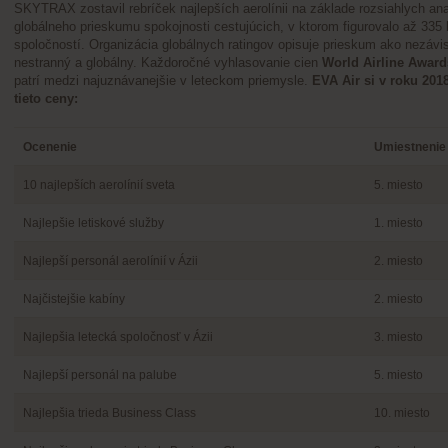
SKYTRAX zostavil rebríček najlepších aerolínii na základe rozsiahlych an
globálneho prieskumu spokojnosti cestujúcich, v ktorom figurovalo až 335
spoločností. Organizácia globálnych ratingov opisuje prieskum ako nezávis
nestranný a globálny. Každoročné vyhlasovanie cien
World Airline Award
patrí medzi najuznávanejšie v leteckom priemysle.
EVA Air si v roku 201
tieto ceny:
Ocenenie
Umiestnenie
10 najlepších aerolínií sveta
5. miesto
Najlepšie letiskové služby
1. miesto
Najlepší personál aerolínií v Ázii
2. miesto
Najčistejšie kabíny
2. miesto
Najlepšia letecká spoločnosť v Ázii
3. miesto
Najlepší personál na palube
5. miesto
Najlepšia trieda Business Class
10. miesto