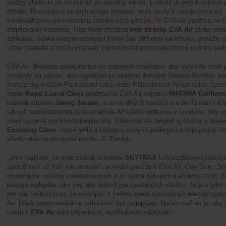
služby check-in na letisku až po palubný servis, EVA Air je perfekcionista
detaile. Rozvíjajúce sa technológie pripravili nové cesty k inováciám a ku
kontinuálnemu umocňovaniu zážitku cestujúceho. To EVA Air využíva na n
zlepšovanie komfortu. Napríklad oficiálna
web stránka EVA Air
alebo mobi
aplikácia, vďaka ktorým cestujúci šetria čas strávený na letisku, pretože c
výber sedadla si môžu pripraviť vopred práve prostredníctvom stránky aleb
EVA Air dlhodobo spolupracuje so známymi značkami, aby vytvorila nové 
produkty na palube, ako napríklad za studena lisovaný Natural Benefits m
francúzsky koláčik Paul pound cake alebo Pâtissiartism Neige cake. Špeci
triedu
Royal Laurel Class
predstavila EVA Air súpravu
RIMOWA Californi
koženú súpravu
Georg Jensen
, a to na dlhých trasách z a do Taiwanu. EV
taktiež spolupracovala aj so značkou APUJAN sídliacou v Londýne, aby vy
nové pyžamá pre komfortnejšie lety. Ešte viac sa zlepšili aj služby v tried
Economy Class
- nové jedlá a nápoje s novými jedálnymi a nápojovými lís
všetko navrhnuté spoločnosťou JL Design.
„Sme nadšení, že sme získali ocenenie
SKYTRAX
5-hviezdičkovej letecke
spoločnosti už tretí rok po sebe“, povedal prezident EVA Air, Clay Sun. „S
mimoriadne vďačný zamestnancom a zo srdca ďakujem každému za to, ž
pracuje najlepšie, ako vie, aby spravil pre cestujúcich všetko, čo je v jeho 
pre nás veľkou cťou, že cestujúci z celého sveta spoznávajú leteckú spo
Air. Nikdy nepremeškáme príležitosť byť najlepšími. Našim cieľom je, aby
cesta s
EVA Air
bola príjemným, uvoľňujúcim zážitkom.“