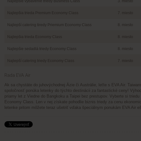
Najlepšie vybavenie triedy Business Class
3. miesto
Najlepšia trieda Premium Economy Class
7. miesto
Najlepší catering tiredy Priemium Economy Class
8. miesto
Najlepšia trieda Economy Class
8. miesto
Najlepšie sedadlá triedy Economy Class
8. miesto
Najlepší catering triedy Economy Class
7. miesto
Rada EVA Air
Ak sa chystáte do juhovýchodnej Ázie či Austrálie, leťte s EVA Air. Taiwan
spoločnosť ponúka letenky do týchto destinácii za fantastické ceny! Výhod
priamy let z Viedne do Bangkoku a Taipei bez prestupov. Vyberte si tried
Economy Class. Len v nej získate pohodlie biznis triedy za cenu ekonomi
letenke pritom môžete teraz ušetriť vďaka špeciálnym ponukám EVA Air eš