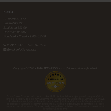
Kontakt
SETWINGS, s.r.o.
Lazaretská 29
Bratislava 811 09
Otváracie hodiny:
Pondelok - Piatok - 9:00 - 17:00
Telefón: +421 2 526 318 07-8
Email: info
evaair.sk
Copyright © 2004 - 2026 SETWINGS, s.r.o.
| Všetky práva vyhradené.
Spoločnosť Skytrax, založená v roku 1989, je špecializovaným poradcom pre výskum
leteckej dopravy so sídlom v Londýne vo Veľkej Británii. Spoločnosť Skytrax vykonáva
kvalitatívne audity produktov, služieb a cestujúcich a výskumné štúdie pre letecké
spoločnosti, aliancie leteckých spoločností, letiská a príslušných dodávateľov leteckej
dopravy na celom svete. Skytrax poskytuje jedinečnú hĺbku skúseností a znalostí tohto
špecializovaného trhu.