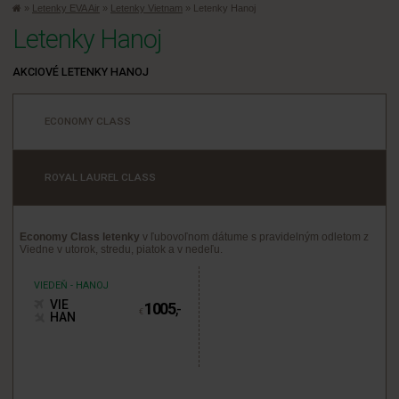
»
Letenky EVA Air
»
Letenky Vietnam
»
Letenky Hanoj
Letenky Hanoj
AKCIOVÉ LETENKY HANOJ
ECONOMY CLASS
ROYAL LAUREL CLASS
Economy Class letenky
v ľubovoľnom dátume s pravidelným odletom z
Viedne v utorok, stredu, piatok a v nedeľu.
VIEDEŇ - HANOJ
VIE
1005
,-
€
HAN