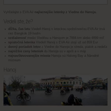
Vyhľadajte s EVA Air
najlacnejšie letenky z Viedne do Hanoja.
Vedeli ste, že?
dĺžka, čas letu
Viedeň Hanoj s leteckou spoločnosťou EVA Air trvá
cez Bangkok 19 hodín
vzdialenosť
medzi Viedňou a Hanojom je 7884 km alebo 4899 míľ
spiatočná letenka
Viedeň Hanoj s EVA Air stojí už od 859 Eur
denný poriadok letov
z Viedne do Hanoja je streda, piatok a nedeľa
najnižšie ceny leteniek
do Hanoja sú v apríli a v máji
najnavštevovanejšie miesta
Hanoja sú Halong Bay a Národné
múzeum
Hanoj