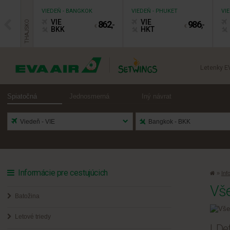
VIEDEŇ - BANGKOK
VIEDEŇ - PHUKET
VIE
VIE
VIE
862
,-
986
,-
THAJSKO
€
€
BKK
HKT
Letenky E
Spiatočná
Jednosmerná
Iný návrat
Informácie pre cestujúcich
»
Inf
Vše
Batožina
Letové triedy
I. De