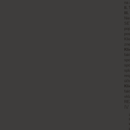
na 
II.
II
Nie
SET
pop
pos
Kli
zne
Kli
fak
spo
spo
spl
res
účt
Kli
fak
vkl
REZ
IV