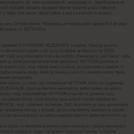
www.malyprinc.sk
,
www.symphonie.sk
,
www.evaair.sk
,
www.flyasiana.sk
,
žnosť vyhľadať aktuálne dostupné letecké spojenie podľa zadaných
 si klient želá návrat, dátum odletu a pod.) a zároveň si na jemu
lne ceny 24 hodín denne. Rezerváciu je možné urobiť najneskôr 3 dni pred
robiť priamo vo SETTOUR-e:
ód a zasielané POTVRDENIE REZERVÁCE e-mailom. Klient je povinný
je v slovenskom jazyku a dá sa na ňu dostať aj kliknutím na VAŠA
“ zadá svoj rezervačný kód a do kolónky „Passanger’s Last Name“ zadá
alostí je klient povinný kontaktovať spoločnosť SETTOUR písomne e-
o a priezvisko, resp. krstné meno uvedené ako priezvisko a opačne. V
iadne prípadné straty, ktoré by klientovi takýmto konaním vznikli. Meno
klade cestujúceho.
alebo faktúru, je nutné, aby kontaktoval SETTOUR, ktorá mu vygeneruje
 REZERVÁCIE, ktorá sa klientovi automaticky pošle mailom na adresu,
dí letenku, resp. neskontaktuje SETTOUR a neoverí si garanciu ceny,
a náhradu škody. Cena letenky, ktorú potvrdí systém klientovi pri
CIE, resp. splatnosti na faktúre. Deň, do ktorého je cena garantovaná,
e vystavenia letenky v prípade, že za cenu letenky uvedenú na faktúre
 bude zaslaná poštou na adresu uvedenú klientom alebo elektronicky na
ácie slúžia na identifikáciu klienta a jeho rezervácie v ďalšej komunikácii.
tnutých osobných údajov za účelom vystavenia letenky. V prípade