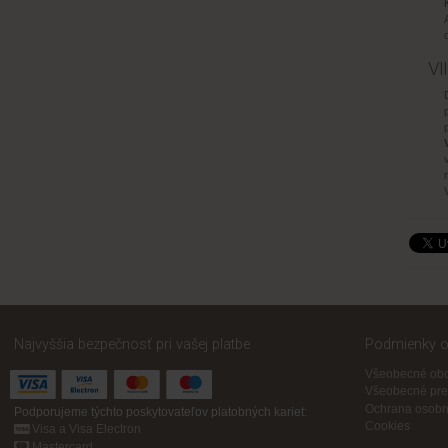
VI
Najvyššia bezpečnosť pri vašej platbe
Podmienky ob
Všeobecné obc
Všeobecné pre
Ochrana osobn
Podporujeme týchto poskytovateľov platobných kariet:
Cookies
Visa a Visa Electron
Mastercard