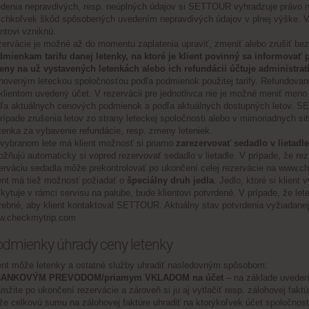
denia nepravdivých, resp. neúplných údajov si SETTOUR vyhradzuje právo na
chkoľvek škôd spôsobených uvedením nepravdivých údajov v plnej výške. 
entovi vzniknú.
ervácie je možné až do momentu zaplatenia upraviť, zmeniť alebo zrušiť bez
mienkam tarifu danej letenky, na ktoré je klient povinný sa informovať
ny na už vystavených letenkách alebo ich refundácii účtuje administratí
noveným leteckou spoločnosťou podľa podmienok použitej tarify. Refundova
klientom uvedený účet. V rezervácii pre jednotlivca nie je možné meniť meno
ľa aktuálnych cenových podmienok a podľa aktuálnych dostupných letov. SE
rípade zrušenia letov zo strany leteckej spoločnosti alebo v mimoriadnych s
etenka za vybavenie refundácie, resp. zmeny leteniek.
vybranom lete má klient možnosť si priamo
zarezervovať sedadlo v lietadle
žňujú automaticky si vopred rezervovať sedadlo v lietadle. V prípade, že rez
erváciu sedadla môže prekontrolovať po ukončení celej rezervácie na
www.ch
ent má tiež možnosť požiadať o
špeciálny druh jedla
. Jedlo, ktoré si klient
kytuje v rámci servisu na palube, bude klientovi potvrdené. V prípade, že let
rebné, aby klient kontaktoval SETTOUR. Aktuálny stav potvrdenia vyžiadanej 
w.checkmytrip.com
 Podmienky úhrady ceny letenky
ent môže letenky a ostatné služby uhradiť nasledovným spôsobom:
 BANKOVÝM PREVODOM/priamym VKLADOM na účet
– na základe uveden
mžite po ukončení rezervácie a zároveň si ju aj vytlačiť resp. zálohovej fa
e celkovú sumu na zálohovej faktúre uhradiť na ktorýkoľvek účet spoločno