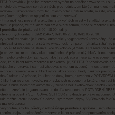
TOUR prevádzkuje online rezervačný systém na portáloch
www.settour.sk
,
.hotelo.sk
,
www.robinson.sk
a iných, prostredníctvom ktorých má klient mo
iadaviek v rezervačnom formulári (miesto odletu, dátum odletu, miesto, odkiaľ
ovujúcom a vybranom spojení miesto zarezervovať.
ent má možnosť prezerať si aktuálny stav voľných miest v lietadlách a aktuá
etom. V prípade, že má klient záujem o skorší termín, môže si rezerváciu u
d pondelka do piatku od
8:00 - 18:00 hodiny
a telefónnych číslach: 5262 2546-7
, 0915 86 20 30, 0911 86 20 30.
vytvorení rezervácie je klientovi automaticky vygenerovaný rezervačný k
ntrolovať si rezerváciu na stránke
www.checkmytrip.com
(stránka zatiaľ nie 
ERVÁCIA uvedené na stránke, kde do kolónky „Amadeus Reservation Number
je priezvisko, resp. priezvisko cestujúceho. V prípade akýchkoľvek nezrovn
lom alebo telefonicky. Za nezrovnalosť sa pokladá aj nesprávne uvedené men
pade, že si klient takto rezerváciu neskontroluje, SETTOUR nezodpovedá za ž
tujúceho v rezervácii sa musí zhodovať s menom uvedeným v cestovnom do
ukončení rezervácie ak si klient vybral ako spôsob úhrady bankový prevod, 
ohovú faktúru. V prípade, že klient do doby, ktorá je uvedená v POTVRDENÍ
rú klient pri rezervácii uvedie, resp. splatnosti uvedenej na faktúre, neuhra
ervácia bude systémom automaticky zrušená bez akéhokoľvek nároku klienta n
nčení rezervácie je garantovaná len do dňa uvedeného v POTVRDENÍ REZERVÁ
potrebné si overiť v SETTOUR-e. SETTOUR si vyhradzuje právo na odmietnuti
ude možné letenku vystaviť z dôvodu systémovej chyby. Vyúčtovacia faktúra
o mailovú adresu.
nevyhnutné, aby boli
všetky osobné údaje pravdivé a správne
. Tieto inform
lnením údajov a dokončením rezervácie klient súhlasí so spracovaním posky