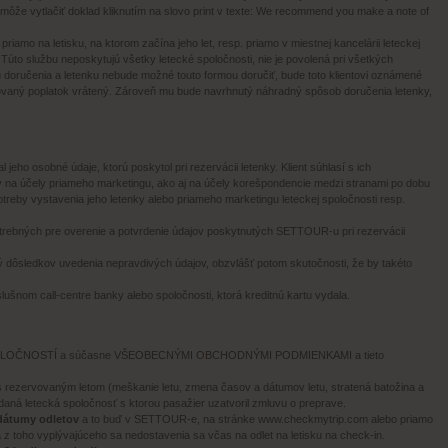
 môže vytlačiť doklad kliknutím na slovo print v texte: We recommend you make a note of
e priamo na letisku, na ktorom začína jeho let, resp. priamo v miestnej kancelárii leteckej
Túto službu neposkytujú všetky letecké spoločnosti, nie je povolená pri všetkých
ormu doručenia a letenku nebude možné touto formou doručiť, bude toto klientovi oznámené
účtovaný poplatok vrátený. Zároveň mu bude navrhnutý náhradný spôsob doručenia letenky,
eho osobné údaje, ktorú poskytol pri rezervácii letenky. Klient súhlasí s ich
a účely priameho marketingu, ako aj na účely korešpondencie medzi stranami po dobu
treby vystavenia jeho letenky alebo priameho marketingu leteckej spoločnosti resp.
rebných pre overenie a potvrdenie údajov poskytnutých SETTOUR-u pri rezervácii
omý dôsledkov uvedenia nepravdivých údajov, obzvlášť potom skutočnosti, že by takéto
lušnom call-centre banky alebo spoločnosti, ktorá kreditnú kartu vydala.
SPOLOČNOSTÍ a súčasne VŠEOBECNÝMI OBCHODNÝMI PODMIENKAMI a tieto
 rezervovaným letom (meškanie letu, zmena časov a dátumov letu, stratená batožina a
 daná letecká spoločnosť s ktorou pasažier uzatvoril zmluvu o preprave.
 dátumy odletov
a to buď v SETTOUR-e, na stránke
www.checkmytrip.com
alebo priamo
z toho vyplývajúceho sa nedostavenia sa včas na odlet na letisku na check-in.