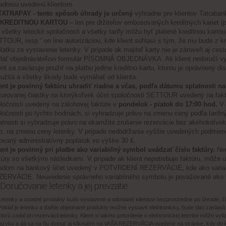
adresu uvedenú klientom.
 TATRAPAY - tento spôsob úhrady je určený
výhradne pre klientov Tatraban
I. KREDITNOU KARTOU
– len pre držiteľov embosovaných kreditných kariet (p
 všetky letecké spoločnosti a všetky tarify môžu byť platené kreditnou kartou
TOUR, resp.“ on line autorizáciou, kde klient súhlasí s tým, že mu bude z kre
latku za vystavenie letenky. V prípade ak majiteľ karty nie je zároveň aj ces
lať objednávateľovi formulár PÍSOMNÁ OBJEDNÁVKA. Ak klient nedoručí vypl
ent sa zaväzuje použiť na platbu jedine kreditnú kartu, ktorou je oprávnený
užitá a všetky škody bude vymáhať od klienta.
ent je povinný faktúru uhradiť riadne a včas, podľa dátumu splatnosti na 
turovanej čiastky na ktorýkoľvek účet spoločnosti SETTOUR uvedený na faktú
ločnosti uvedený na zálohovej faktúre v
pondelok - piatok do 17:00 hod.
V 
ločnosti po týchto hodinách, si vyhradzuje právo na zmenu ceny podľa tarif
atnosti si vyhradzuje právo na okamžité zrušenie rezervácie bez akéhokoľve
p. na zmenu ceny letenky. V prípade nedodržania vyššie uvedených podmienok 
ovaný administratívny poplatok vo výške 30 €.
ent je povinný pri platbe ako variabilný symbol uvádzať číslo faktúry.
Neu
túry so všetkými následkami. V prípade ak klient nepotrebuje faktúru, môž
adom na bankový účet uvedený v POTVRDENÍ REZERVÁCIE, kde ako variab
ERVÁCIE. Neuvedenie správneho variabilného symbolu je považované ako n
. Doručovanie letenky a jej prevzatie
Letenky a ostatné produkty budú vystavené a odoslané klientovi bezprostredne po úhrade, 
Pokiaľ je letenku a ďalšie objednané produkty možné vystaviť elektronicky, bude táto zaslaná 
ktorú zadal pri rezervácii letenky. Klient si takéto potvrdenie o elektronickej letenke môže vyt
jazyku a dá sa na ňu dostať aj kliknutím na VAŠA REZERVÁCIA uvedené na stránke, kde do