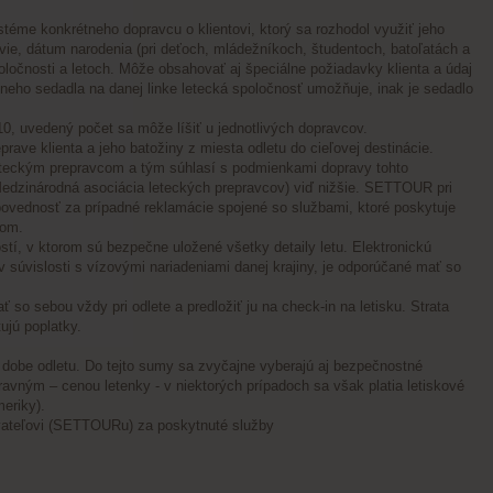
me konkrétneho dopravcu o klientovi, ktorý sa rozhodol využiť jeho
vie, dátum narodenia (pri deťoch, mládežníkoch, študentoch, batoľatách a
oločnosti a letoch. Môže obsahovať aj špeciálne požiadavky klienta a údaj
étneho sedadla na danej linke letecká spoločnosť umožňuje, inak je sedadlo
edený počet sa môže líšiť u jednotlivých dopravcov.
ve klienta a jeho batožiny z miesta odletu do cieľovej destinácie.
eteckým prepravcom a tým súhlasí s podmienkami dopravy tohto
edzinárodná asociácia leteckých prepravcov) viď nižšie. SETTOUR pri
povednosť za prípadné reklamácie spojené so službami, ktoré poskytuje
com.
 v ktorom sú bezpečne uložené všetky detaily letu. Elektronickú
v súvislosti s vízovými nariadeniami danej krajiny, je odporúčané mať so
 sebou vždy pri odlete a predložiť ju na check-in na letisku. Strata
ujú poplatky.
be odletu. Do tejto sumy sa zvyčajne vyberajú aj bezpečnostné
ravným – cenou letenky - v niektorých prípadoch sa však platia letiskové
meriky).
ateľovi (SETTOURu) za poskytnuté služby