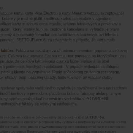
ky.
latobné karty, karty Visa Electron a karty Maestro nebudú akceptované).
. Letenky je možné platiť kreditnou kartou len osobne v agentúre
ditnej karty stiahnutá cena letenky, vrátane letiskových a poplatkov a
tujúcim, ktorý letenky kupuje, cestovná kancelária si vyhradzuje právo
nený a podpísaný formulár, cestovná kancelária nevystaví letenku.
 disponovať. SETTOUR neručí za reklamácie v prípade, že karta bude
faktúre.
Faktúra sa považuje za uhradenú momentom pripísania celkovej
re. Celková fakturovaná čiastka musí byť pripísaná na ktorýkoľvek účet
prípade, že celková fakturovaná čiastka bude pripísaná na účet
ných podmienok leteckých spoločností. V prípade nedodržania dátumu
k nároku klienta na vymáhanie škody spôsobenej zrušením rezervácie,
úhrady, resp. neskorej úhrady, bude klientovi pri vracaní platby
vedenie správneho variabilného symbolu je považované ako neuhradenie
e uhradiť bankovým prevodom, platobnou bránou Tatrapay alebo priamym
ilný symbol použije kód rezervácie uvedeného v POTVRDENÍ
euhradenie faktúry so všetkými následkami.
čím sa rozumie pripísanie celkovej sumy za produkt na účet SETTOUR-u.
klientovi spolu s itinerárom (rozpisom letov) výhradne elektronicky na e-mailovú adresu,
lačiť z e-mailu, resp. priamo z
www.checkmytrip.com
(stránka zatiaľ nie je v slovenskom
 kolónky „Amadeus Reservation Number“ zadá svoj rezervačný kód a do kolónky