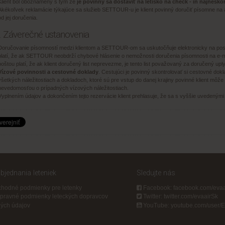
Klient bol oboznámený s tým že
je povinný sa dostaviť na letisko na check - in najnesk
Akékoľvek reklamácie týkajúce sa služieb SETTOUR-u je klient povinný doručiť písomne n
od jej doručenia.
I. Záverečné ustanovenia
Doručovanie písomností medzi klientom a SETTOUR-om sa uskutočňuje elektronicky na posky
platí, že ak SETTOUR neobdrží chybové hlásenie o nemožnosti doručenia písomnosti na e-m
poštou platí, že ak klient doručený list neprevezme, je tento list považovaný za doručený u
Vízové povinnosti a cestovné doklady
. Cestujúci je povinný skontrolovať si cestovné dokla
všetkých náležitostiach a dokladoch, ktoré sú pre vstup do danej krajiny povinné klient môže
nevedomosťou o prípadných vízových náležitostiach.
Vyplnením údajov a dokončením tejto rezervácie klient prehlasuje, že sa s vyššie uvedeným
jednania leteniek
Sledujte nás
hodné podmienky pre letenky
Facebook: facebook.com/eva
pravné podmienky leteckých dopravcov
Twitter: twitter.com/evaairSk
ých údajov
YouTube: youtube.com/user