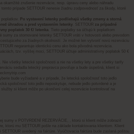
 okamžité zrušenie rezervácie, resp. úpravu ceny alebo náhradu
V tomto prípade SETTOUR nenesie žiadnu zodpovednosť za škody, ktoré
 poplatkov.
Po vystavení letenky podliehajú všetky zmeny a storná
 pred úhradou a pred vystavením letenky
. SETTOUR
za prípadné
vny poplatok 30 €/ letenka
. Tieto poplatky sa účtujú k poplatkom
né sumy za stornované letenky SETTOUR vráti v hotovosti alebo prevodom
 cestujúceho za žiadnych okolností. Je možné len vytvoriť novú rezerváciu
TTOUR negarantuje identickú cenu ako bola pôvodná rezervácia.
ituáciách, tzv. vyššej moci, SETTOUR účtuje administratívny poplatok 50 €
. Nie všetky letecké spoločnosti a nie na všetky lety a pre všetky tarify
erváciu sedadla letecký prepravca povoľuje a bude úspešná, klient si
eckmytrip.com
 vyberie bude vyžiadané a v prípade, že letecká spoločnosť toto jedlo
ecká spoločnosť toto jedlo neposkytuje, nebude jedlo potvrdené a je
služby si klient môže po ukončení celej rezervácie kontrolovať na
ej sumy v POTVRDENÍ REZERVÁCIE, , ktorú si klient môže zobraziť
ktúre, ktorú mu SETTOUR pošle na základe kontaktovania klientom. Klient
sti SETTOUR uvedený na faktúre. Vyúčtovacia faktúra bude zaslaná poštou