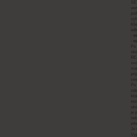
SET
www
pož
vyh
Kli
odl
-
o
-
n
Po 
sko
REZ
svo
mai
prí
ces
Po 
zál
kto
rez
uko
je 
neb
jeh
Je 
Vyp