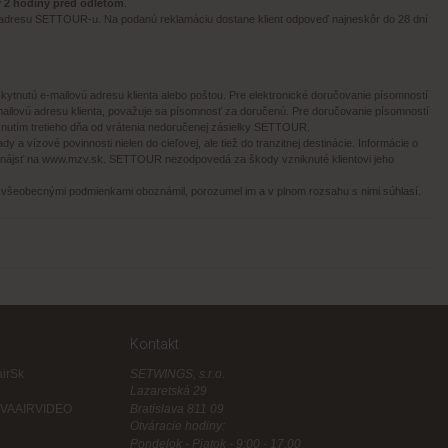
ôr 2 hodiny pred odletom
.
a adresu SETTOUR-u. Na podanú reklamáciu dostane klient odpoveď najneskôr do 28 dní
tnutú e-mailovú adresu klienta alebo poštou. Pre elektronické doručovanie písomností
ailovú adresu klienta, považuje sa písomnosť za doručenú. Pre doručovanie písomností
plynutím tretieho dňa od vrátenia nedoručenej zásielky SETTOUR.
dy a vízové povinnosti nielen do cieľovej, ale tiež do tranzitnej destinácie. Informácie o
 nájsť na
www.mzv.sk
. SETTOUR nezodpovedá za škody vzniknuté klientovi jeho
i všeobecnými podmienkami oboznámil, porozumel im a v plnom rozsahu s nimi súhlasí.
Kontakt
airSk
SETWINGS, s.r.o.
Lazaretská 29
/EVAAIRVIDEO
Bratislava 811 09
Otváracie hodiny:
Pondelok - Piatok - 9:00 - 17:00