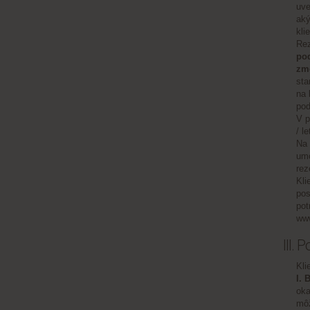
uve
aký
kli
Rez
pod
zme
sta
na 
pod
V p
/ l
Na 
umo
rez
Kli
pos
pot
ww
III.
Kli
I.
oka
môž