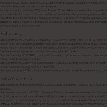
„Passanger’s Last Name“ zadá svoje priezvisko, resp. priezvisko cestujúceho. A následne si
the booking reservation number or
print
this page.
Vystavenie letenky na letisku (PTA) – tzv.
Prepaid Ticket Advice
, letenku si klient vyzdvihn
spoločnosti. Klientovi bude za túto službu dopravcom automaticky naúčtovaný poplatok 38 €. 
druhoch taríf ako ani pri všetkých odletových letiskách. V prípade, že si klient zvolí túto f
telefonicky, alebo e-mailom a v prípade, že už platbu za produkty zrealizoval, bude mu vy
aplikovateľný po vzájomnej dohode.
 Osobné údaje
Klient prehlasuje, že v súlade s § 7 zákona č. 428/2002 Z.z. súhlasí, aby SETTOUR spravoval j
spracovaním, sprístupnením a použitím spôsobom zodpovedajúcim povahe osobných údajov n
desiatich rokov. Klient súhlasí s cezhraničným tokom svojich osobných údajov výlučne pre po
Združenia leteckých prepravcov, ktorá rezervovaný let realizovala.
Klient týmto udeľuje SETTOUR-u súhlas s kopírovaním a skenovaním úradných dokladov pot
letenky, pokiaľ to dopravca požaduje.
Klient prehlasuje, že všetky ním uvedené údaje sú pravdivé. Klient prehlasuje, že si je ved
konanie mohlo byť klasifikované ako trestný čin.
Klient splnomocňuje SETTOUR na overenie si poskytnutých informácií o kreditnej karte v prís
. Vyhlásenia klienta
Klient potvrdzuje, že bol oboznámený so VŠEOBECNÝMI PODMIENKAMI LETECKÝCH 
akceptuje.
Klient berie na vedomie, že SETTOUR nenesie žiadnu zodpovednosť za okolnosti súvisiace s
pod.). Všetky nezrovnalosti a reklamácie týkajúce sa rezervovaného letu je oprávnená riešiť
Klient potvrdzuje že bol oboznámený s tým že
si pred odletom musí skontrolovať časy a
v leteckej spoločnosti. SETTOUR neručí za škody spôsobené nedodržaním tejto povinnosti a 