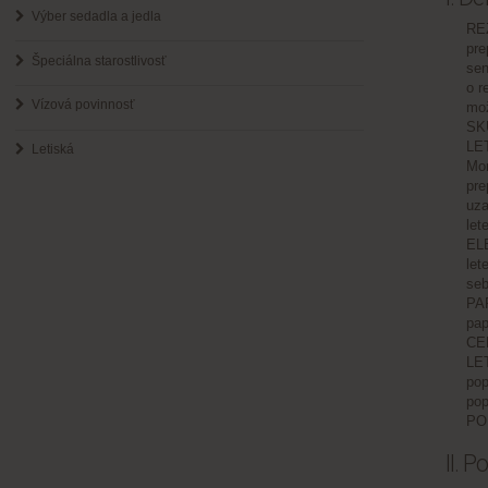
Výber sedadla a jedla
REZ
pre
Špeciálna starostlivosť
sen
o r
Vízová povinnosť
mož
SKU
LET
Letiská
Mom
pre
uza
let
ELE
let
seb
PAP
pap
CEN
LET
pop
pop
POP
II. 