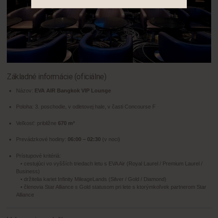
Základné informácie (oficiálne)
Názov:
EVA AIR Bangkok VIP Lounge
Poloha: 3. poschodie, v odletovej hale, v časti Concourse F
Veľkosť: približne
670 m²
Prevádzkové hodiny:
06:00 – 02:30
(v noci)
Prístupové kritériá:
• cestujúci vo vyšších triedach letu s EVA Air (Royal Laurel / Premium Laurel /
Business)
• držitelia kariet Infinity MileageLands (Silver / Gold / Diamond)
• členovia Star Alliance s Gold statusom pri lete s ktorýmkoľvek partnerom Star
Alliance