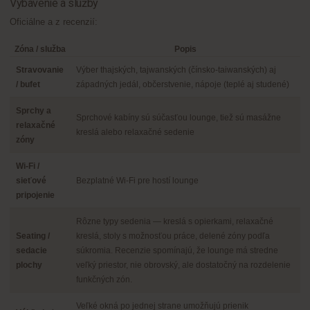
Vybavenie a služby
Oficiálne a z recenzií:
Zóna / služba
Popis
Stravovanie
Výber thajských, tajwanských (čínsko-taiwanských) aj
/ bufet
západných jedál, občerstvenie, nápoje (teplé aj studené)
Sprchy a
Sprchové kabíny sú súčasťou lounge, tiež sú masážne
relaxačné
kreslá alebo relaxačné sedenie
zóny
Wi-Fi /
sieťové
Bezplatné Wi-Fi pre hostí lounge
pripojenie
Rôzne typy sedenia — kreslá s opierkami, relaxačné
Seating /
kreslá, stoly s možnosťou práce, delené zóny podľa
sedacie
súkromia. Recenzie spomínajú, že lounge má stredne
plochy
veľký priestor, nie obrovský, ale dostatočný na rozdelenie
funkčných zón.
Veľké okná po jednej strane umožňujú prienik