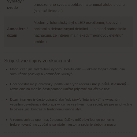
Výhľady /
prirodzeného svetla a pohľad na terminál alebo plochu
svetlo
(stojiská lietadiel)
Moderný, futuristický štýl s LED osvetlením, kovovými
Atmosféra /
prvkami a dekoratívnymi detailmi — niektorí hodnotitelia
dizajn
naznačujú, že interiér má niekedy “neónovo / efektnú”
ambíciu.
Subjektívne dojmy zo skúseností
Mnohí cestujúci vyzdvihujú výbornú kvalitu jedla — lokálne thajské chute, dim
sum, rôzne polievky a kombinácie kuchýň.
Hoci priestor nie je obrovský, podľa viacerých recenzií
nie je príliš stiesnený
–
rozdelenie na menšie časti pomáha udržať príjemné rozloženie hostí.
Dizajn interiéru je často opísaný ako “odvážny”, “futuristický”, s výrazným
využitím osvetlenia a dekorácií — čo nie všetkým musí sedieť, ale pre mnohých je
to osviežujúci kontrast k tradičnému lounge štýlu.
V recenziách sa spomína, že počas špičky môže byť lounge pomerne
frekventovaný, no zvyčajne sa nájde miesto na sedenie alebo na prácu.